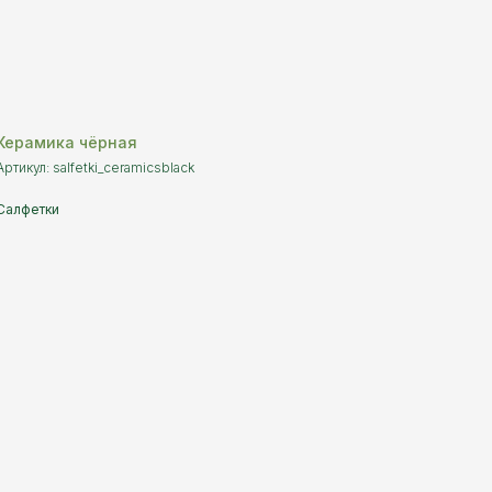
Керамика чёрная
Артикул:
salfetki_ceramicsblack
Салфетки